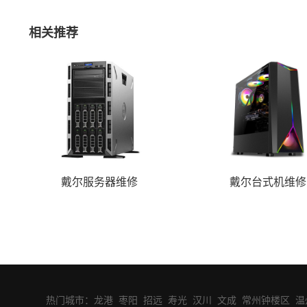
相关推荐
戴尔服务器维修
戴尔台式机维修
热门城市：
龙港
枣阳
招远
寿光
汉川
文成
常州钟楼区
温