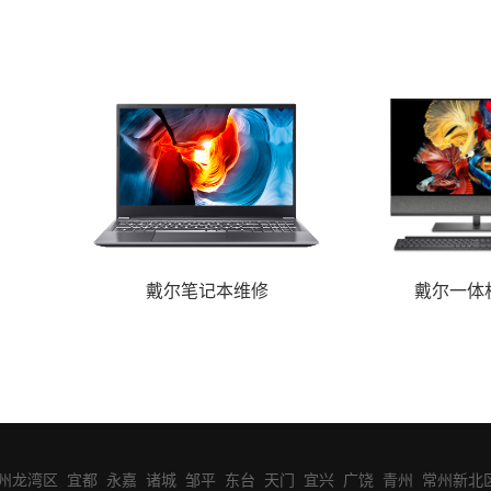
戴尔笔记本维修
戴尔一体
州龙湾区
宜都
永嘉
诸城
邹平
东台
天门
宜兴
广饶
青州
常州新北